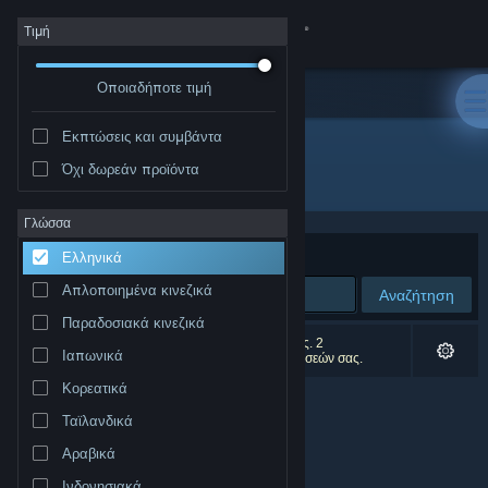
Σύνδεση
Τιμή
Οποιαδήποτε τιμή
Κατάστημα
Εκπτώσεις και συμβάντα
Κοινότητα
Όχι δωρεάν προϊόντα
Δημιουργός: mitataMAT
Σχετικά
Γλώσσα
Ταξινόμηση ανά
Συνάφεια
Ελληνικά
Υποστήριξη
Απλοποιημένα κινεζικά
Αναζήτηση
Παραδοσιακά κινεζικά
Αλλαγή γλώσσας
0 αποτελέσματα ταιριάζουν με την αναζήτησή σας. 2
Ιαπωνικά
αποτελέσματα αποκλείστηκαν βάσει των προτιμήσεών σας.
Αποκτήστε την εφαρμογή Steam για κινητές συσκευές
Κορεατικά
Ταϊλανδικά
Προβολή ιστοσελίδας για υπολογιστές
Αραβικά
Ινδονησιακά