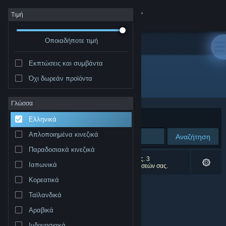
Σύνδεση
Τιμή
Οποιαδήποτε τιμή
Κατάστημα
Εκπτώσεις και συμβάντα
Κοινότητα
Όχι δωρεάν προϊόντα
Δημιουργός: iRacing
Σχετικά
Γλώσσα
Ταξινόμηση ανά
Συνάφεια
Ελληνικά
Υποστήριξη
Απλοποιημένα κινεζικά
Αναζήτηση
Παραδοσιακά κινεζικά
Αλλαγή γλώσσας
0 αποτελέσματα ταιριάζουν με την αναζήτησή σας. 3
Ιαπωνικά
αποτελέσματα αποκλείστηκαν βάσει των προτιμήσεών σας.
Αποκτήστε την εφαρμογή Steam για κινητές συσκευές
Κορεατικά
Ταϊλανδικά
Προβολή ιστοσελίδας για υπολογιστές
Αραβικά
Ινδονησιακά