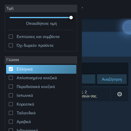
Σύνδεση
Τιμή
Οποιαδήποτε τιμή
Κατάστημα
Εκπτώσεις και συμβάντα
Κοινότητα
Όχι δωρεάν προϊόντα
Δημιουργός: ZGGame
Σχετικά
Γλώσσα
Ταξινόμηση ανά
Συνάφεια
Ελληνικά
Υποστήριξη
Απλοποιημένα κινεζικά
Αναζήτηση
Παραδοσιακά κινεζικά
Αλλαγή γλώσσας
0 αποτελέσματα ταιριάζουν με την αναζήτησή σας. 2
Ιαπωνικά
αποτελέσματα αποκλείστηκαν βάσει των προτιμήσεών σας.
Αποκτήστε την εφαρμογή Steam για κινητές συσκευές
Κορεατικά
Ταϊλανδικά
Προβολή ιστοσελίδας για υπολογιστές
Αραβικά
Ινδονησιακά