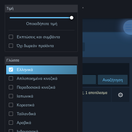
Σύνδεση
Τιμή
Οποιαδήποτε τιμή
Κατάστημα
Εκπτώσεις και συμβάντα
Κοινότητα
Όχι δωρεάν προϊόντα
Δημιουργός: Winning Streak Games GmbH
Σχετικά
Γλώσσα
Ταξινόμηση ανά
Συνάφεια
Ελληνικά
Υποστήριξη
Απλοποιημένα κινεζικά
Αναζήτηση
Παραδοσιακά κινεζικά
Αλλαγή γλώσσας
0 αποτελέσματα ταιριάζουν με την αναζήτησή σας. 1 αποτέλεσμα
Ιαπωνικά
αποκλείστηκε βάσει των προτιμήσεών σας.
Αποκτήστε την εφαρμογή Steam για κινητές συσκευές
Κορεατικά
Ταϊλανδικά
Προβολή ιστοσελίδας για υπολογιστές
Αραβικά
Ινδονησιακά