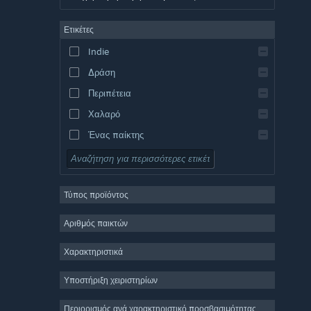
Γερμανικά
Ετικέτες
Αγγλικά
Indie
Ισπανικά – Ισπανία
Δράση
Ισπανικά – Λατινική Αμερική
Περιπέτεια
Χαλαρό
Ένας παίκτης
Προσομοίωση
Ρόλων
Τύπος προϊόντος
Στρατηγική
2D
Αριθμός παικτών
Πρόωρη πρόσβαση
Χαρακτηριστικά
3D
Υποστήριξη χειριστηρίων
Δωρεάν για παίξιμο
Ατμοσφαιρικό
Περιορισμός ανά χαρακτηριστικό προσβασιμότητας