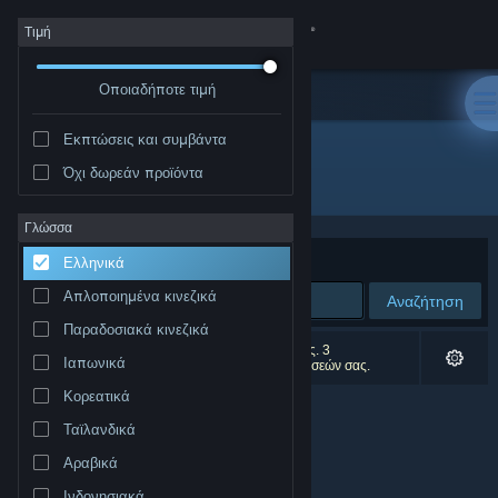
Σύνδεση
Τιμή
Οποιαδήποτε τιμή
Κατάστημα
Εκπτώσεις και συμβάντα
Κοινότητα
Όχι δωρεάν προϊόντα
Δημιουργός: Warkus
Σχετικά
Γλώσσα
Ταξινόμηση ανά
Συνάφεια
Ελληνικά
Υποστήριξη
Απλοποιημένα κινεζικά
Αναζήτηση
Παραδοσιακά κινεζικά
Αλλαγή γλώσσας
0 αποτελέσματα ταιριάζουν με την αναζήτησή σας. 3
Ιαπωνικά
αποτελέσματα αποκλείστηκαν βάσει των προτιμήσεών σας.
Αποκτήστε την εφαρμογή Steam για κινητές συσκευές
Κορεατικά
Ταϊλανδικά
Προβολή ιστοσελίδας για υπολογιστές
Αραβικά
Ινδονησιακά