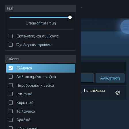
Σύνδεση
Τιμή
Οποιαδήποτε τιμή
Κατάστημα
Εκπτώσεις και συμβάντα
Κοινότητα
Όχι δωρεάν προϊόντα
Δημιουργός: Vionsoft
Σχετικά
Γλώσσα
Ταξινόμηση ανά
Συνάφεια
Ελληνικά
Υποστήριξη
Απλοποιημένα κινεζικά
Αναζήτηση
Παραδοσιακά κινεζικά
Αλλαγή γλώσσας
0 αποτελέσματα ταιριάζουν με την αναζήτησή σας. 1 αποτέλεσμα
Ιαπωνικά
αποκλείστηκε βάσει των προτιμήσεών σας.
Αποκτήστε την εφαρμογή Steam για κινητές συσκευές
Κορεατικά
Ταϊλανδικά
Προβολή ιστοσελίδας για υπολογιστές
Αραβικά
Ινδονησιακά