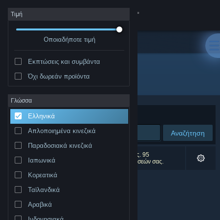
Σύνδεση
Τιμή
Οποιαδήποτε τιμή
Κατάστημα
Εκπτώσεις και συμβάντα
Κοινότητα
Όχι δωρεάν προϊόντα
Δημιουργός: Valkeala Software
Σχετικά
Γλώσσα
Ταξινόμηση ανά
Συνάφεια
Ελληνικά
Υποστήριξη
Απλοποιημένα κινεζικά
Αναζήτηση
Παραδοσιακά κινεζικά
Αλλαγή γλώσσας
0 αποτελέσματα ταιριάζουν με την αναζήτησή σας. 95
Ιαπωνικά
αποτελέσματα αποκλείστηκαν βάσει των προτιμήσεών σας.
Αποκτήστε την εφαρμογή Steam για κινητές συσκευές
Κορεατικά
Ταϊλανδικά
Προβολή ιστοσελίδας για υπολογιστές
Αραβικά
Ινδονησιακά