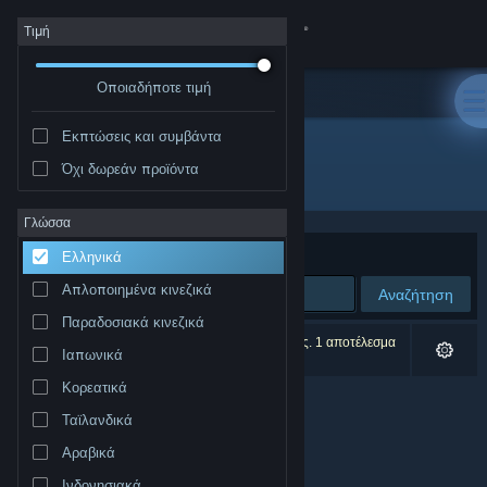
Σύνδεση
Τιμή
Οποιαδήποτε τιμή
Κατάστημα
Εκπτώσεις και συμβάντα
Κοινότητα
Όχι δωρεάν προϊόντα
Δημιουργός: Team Zimno
Σχετικά
Γλώσσα
Ταξινόμηση ανά
Συνάφεια
Ελληνικά
Υποστήριξη
Απλοποιημένα κινεζικά
Αναζήτηση
Παραδοσιακά κινεζικά
Αλλαγή γλώσσας
0 αποτελέσματα ταιριάζουν με την αναζήτησή σας. 1 αποτέλεσμα
Ιαπωνικά
αποκλείστηκε βάσει των προτιμήσεών σας.
Αποκτήστε την εφαρμογή Steam για κινητές συσκευές
Κορεατικά
Ταϊλανδικά
Προβολή ιστοσελίδας για υπολογιστές
Αραβικά
Ινδονησιακά