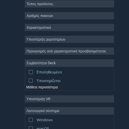
Τύπος προϊόντος
Μαζικό πολλών παικτών
Indie
Αριθμός παικτών
Πρόωρη πρόσβαση
Χαρακτηριστικά
Χαλαρό
Υποστήριξη χειριστηρίων
Προσομοίωση
Αγώνες ταχύτητας
Περιορισμός ανά χαρακτηριστικό προσβασιμότητας
Αθλήματα
Συμβατότητα Deck
Παραγωγή βίντεο
Επαληθευμένο
Επεξεργασία εικόνας
Υποστηρίζεται
Μάθετε περισσότερα
Υποστήριξη VR
Λειτουργικό σύστημα
Windows
macOS