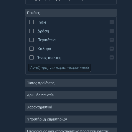
Γερμανικά
Ετικέτες
Αγγλικά
Indie
Ισπανικά – Ισπανία
Δράση
Ισπανικά – Λατινική Αμερική
Περιπέτεια
Χαλαρό
Ένας παίκτης
Προσομοίωση
Ρόλων
Τύπος προϊόντος
Στρατηγική
2D
Αριθμός παικτών
Πρόωρη πρόσβαση
Χαρακτηριστικά
3D
Υποστήριξη χειριστηρίων
Δωρεάν για παίξιμο
Ατμοσφαιρικό
Περιορισμός ανά χαρακτηριστικό προσβασιμότητας