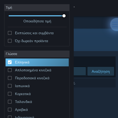
Σύνδεση
Τιμή
Οποιαδήποτε τιμή
Κατάστημα
Εκπτώσεις και συμβάντα
Κοινότητα
Όχι δωρεάν προϊόντα
Δημιουργός: Sexual Orange
Σχετικά
Γλώσσα
Ταξινόμηση ανά
Συνάφεια
Ελληνικά
Υποστήριξη
Απλοποιημένα κινεζικά
Αναζήτηση
Παραδοσιακά κινεζικά
Αλλαγή γλώσσας
0 αποτελέσματα ταιριάζουν με την αναζήτησή σας.
Ιαπωνικά
Αποκτήστε την εφαρμογή Steam για κινητές συσκευές
Κορεατικά
Ταϊλανδικά
Προβολή ιστοσελίδας για υπολογιστές
Αραβικά
Ινδονησιακά