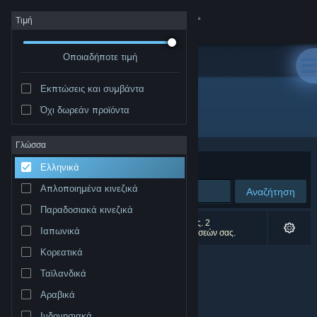
Σύνδεση
Τιμή
Οποιαδήποτε τιμή
Κατάστημα
Εκπτώσεις και συμβάντα
Κοινότητα
Όχι δωρεάν προϊόντα
Δημιουργός: SegFault Games
Σχετικά
Γλώσσα
Ταξινόμηση ανά
Συνάφεια
Ελληνικά
Υποστήριξη
Απλοποιημένα κινεζικά
Αναζήτηση
Παραδοσιακά κινεζικά
Αλλαγή γλώσσας
0 αποτελέσματα ταιριάζουν με την αναζήτησή σας. 2
Ιαπωνικά
αποτελέσματα αποκλείστηκαν βάσει των προτιμήσεών σας.
Αποκτήστε την εφαρμογή Steam για κινητές συσκευές
Κορεατικά
Ταϊλανδικά
Προβολή ιστοσελίδας για υπολογιστές
Αραβικά
Ινδονησιακά