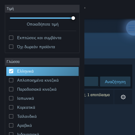
Σύνδεση
Τιμή
Οποιαδήποτε τιμή
Κατάστημα
Εκπτώσεις και συμβάντα
Κοινότητα
Όχι δωρεάν προϊόντα
Δημιουργός: Second Wind Games
Σχετικά
Γλώσσα
Ταξινόμηση ανά
Συνάφεια
Ελληνικά
Υποστήριξη
Απλοποιημένα κινεζικά
Αναζήτηση
Παραδοσιακά κινεζικά
Αλλαγή γλώσσας
0 αποτελέσματα ταιριάζουν με την αναζήτησή σας. 1 αποτέλεσμα
Ιαπωνικά
αποκλείστηκε βάσει των προτιμήσεών σας.
Αποκτήστε την εφαρμογή Steam για κινητές συσκευές
Κορεατικά
Ταϊλανδικά
Προβολή ιστοσελίδας για υπολογιστές
Αραβικά
Ινδονησιακά