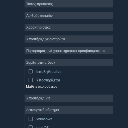
Τύπος προϊόντος
Μαζικό πολλών παικτών
Indie
Αριθμός παικτών
Πρόωρη πρόσβαση
Χαρακτηριστικά
Χαλαρό
Υποστήριξη χειριστηρίων
Προσομοίωση
Αγώνες ταχύτητας
Περιορισμός ανά χαρακτηριστικό προσβασιμότητας
Αθλήματα
Συμβατότητα Deck
Παραγωγή βίντεο
Επαληθευμένο
Επεξεργασία εικόνας
Υποστηρίζεται
Μάθετε περισσότερα
Υποστήριξη VR
Λειτουργικό σύστημα
Windows
macOS