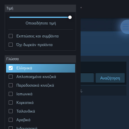
Σύνδεση
Τιμή
Οποιαδήποτε τιμή
Κατάστημα
Εκπτώσεις και συμβάντα
Κοινότητα
Όχι δωρεάν προϊόντα
Δημιουργός: STUDIO PIERROT
Σχετικά
Γλώσσα
Ταξινόμηση ανά
Συνάφεια
Ελληνικά
Υποστήριξη
Απλοποιημένα κινεζικά
Αναζήτηση
Παραδοσιακά κινεζικά
Αλλαγή γλώσσας
0 αποτελέσματα ταιριάζουν με την αναζήτησή σας.
Ιαπωνικά
Αποκτήστε την εφαρμογή Steam για κινητές συσκευές
Κορεατικά
Ταϊλανδικά
Προβολή ιστοσελίδας για υπολογιστές
Αραβικά
Ινδονησιακά