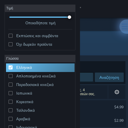
Σύνδεση
Τιμή
Οποιαδήποτε τιμή
Κατάστημα
Εκπτώσεις και συμβάντα
Κοινότητα
Όχι δωρεάν προϊόντα
Δημιουργός: Rubel Games
Σχετικά
Γλώσσα
Ταξινόμηση ανά
Συνάφεια
Ελληνικά
Υποστήριξη
Απλοποιημένα κινεζικά
Αναζήτηση
Παραδοσιακά κινεζικά
Αλλαγή γλώσσας
2 αποτελέσματα ταιριάζουν με την αναζήτησή σας. 4
Ιαπωνικά
αποτελέσματα αποκλείστηκαν βάσει των προτιμήσεών σας.
Αποκτήστε την εφαρμογή Steam για κινητές συσκευές
Κορεατικά
Moldwasher - Soundtrack
$4.99
Ταϊλανδικά
Προβολή ιστοσελίδας για υπολογιστές
Listeria Wars Soundtrack
Αραβικά
$2.99
Ινδονησιακά