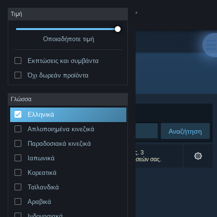
Σύνδεση
Τιμή
Οποιαδήποτε τιμή
Κατάστημα
Εκπτώσεις και συμβάντα
Κοινότητα
Όχι δωρεάν προϊόντα
Δημιουργός: Rockstar North
Σχετικά
Γλώσσα
Ταξινόμηση ανά
Συνάφεια
Ελληνικά
Υποστήριξη
Απλοποιημένα κινεζικά
Αναζήτηση
Παραδοσιακά κινεζικά
Αλλαγή γλώσσας
0 αποτελέσματα ταιριάζουν με την αναζήτησή σας. 3
Ιαπωνικά
αποτελέσματα αποκλείστηκαν βάσει των προτιμήσεών σας.
Αποκτήστε την εφαρμογή Steam για κινητές συσκευές
Κορεατικά
Ταϊλανδικά
Προβολή ιστοσελίδας για υπολογιστές
Αραβικά
Ινδονησιακά