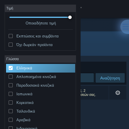
Σύνδεση
Τιμή
Οποιαδήποτε τιμή
Κατάστημα
Εκπτώσεις και συμβάντα
Κοινότητα
Όχι δωρεάν προϊόντα
Δημιουργός: Ran
Σχετικά
Γλώσσα
Ταξινόμηση ανά
Συνάφεια
Ελληνικά
Υποστήριξη
Απλοποιημένα κινεζικά
Αναζήτηση
Παραδοσιακά κινεζικά
Αλλαγή γλώσσας
0 αποτελέσματα ταιριάζουν με την αναζήτησή σας. 2
Ιαπωνικά
αποτελέσματα αποκλείστηκαν βάσει των προτιμήσεών σας.
Αποκτήστε την εφαρμογή Steam για κινητές συσκευές
Κορεατικά
Ταϊλανδικά
Προβολή ιστοσελίδας για υπολογιστές
Αραβικά
Ινδονησιακά