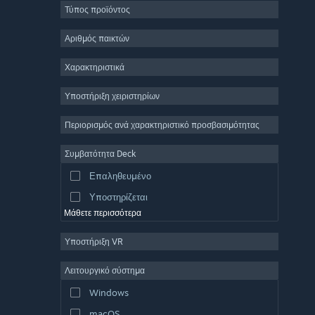
Τύπος προϊόντος
Μαζικό πολλών παικτών
Indie
Αριθμός παικτών
Πρόωρη πρόσβαση
Χαρακτηριστικά
Χαλαρό
Υποστήριξη χειριστηρίων
Προσομοίωση
Αγώνες ταχύτητας
Περιορισμός ανά χαρακτηριστικό προσβασιμότητας
Αθλήματα
Συμβατότητα Deck
Παραγωγή βίντεο
Επαληθευμένο
Επεξεργασία εικόνας
Υποστηρίζεται
Μάθετε περισσότερα
Υποστήριξη VR
Λειτουργικό σύστημα
Windows
macOS