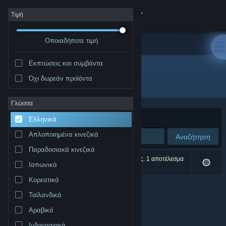
Σύνδεση
Τιμή
Οποιαδήποτε τιμή
Κατάστημα
Εκπτώσεις και συμβάντα
Κοινότητα
Όχι δωρεάν προϊόντα
Δημιουργός: Pyromancers.com
Σχετικά
Γλώσσα
Ταξινόμηση ανά
Συνάφεια
Ελληνικά
Υποστήριξη
Απλοποιημένα κινεζικά
Αναζήτηση
Παραδοσιακά κινεζικά
Αλλαγή γλώσσας
0 αποτελέσματα ταιριάζουν με την αναζήτησή σας. 1 αποτέλεσμα
Ιαπωνικά
αποκλείστηκε βάσει των προτιμήσεών σας.
Αποκτήστε την εφαρμογή Steam για κινητές συσκευές
Κορεατικά
Ταϊλανδικά
Προβολή ιστοσελίδας για υπολογιστές
Αραβικά
Ινδονησιακά