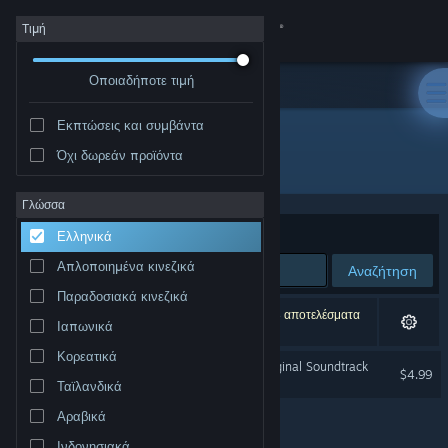
Σύνδεση
Τιμή
Οποιαδήποτε τιμή
Κατάστημα
Εκπτώσεις και συμβάντα
Κοινότητα
Όχι δωρεάν προϊόντα
Δημιουργός: Play2Chill S.A.
Σχετικά
Γλώσσα
Ταξινόμηση ανά
Συνάφεια
Ελληνικά
Υποστήριξη
Απλοποιημένα κινεζικά
Αναζήτηση
Παραδοσιακά κινεζικά
Αλλαγή γλώσσας
1 αποτέλεσμα ταιριάζει με την αναζήτησή σας. 43 αποτελέσματα
Ιαπωνικά
αποκλείστηκαν βάσει των προτιμήσεών σας.
Αποκτήστε την εφαρμογή Steam για κινητές συσκευές
Κορεατικά
Aztecs: The Last Sun - Original Soundtrack
$4.99
Ταϊλανδικά
Προβολή ιστοσελίδας για υπολογιστές
Αραβικά
Ινδονησιακά