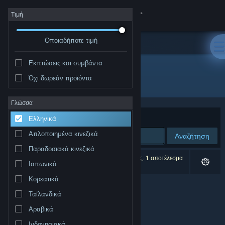
Σύνδεση
Τιμή
Οποιαδήποτε τιμή
Κατάστημα
Εκπτώσεις και συμβάντα
Κοινότητα
Όχι δωρεάν προϊόντα
Δημιουργός: Pinacoteca de São Paulo
Σχετικά
Γλώσσα
Ταξινόμηση ανά
Συνάφεια
Ελληνικά
Υποστήριξη
Απλοποιημένα κινεζικά
Αναζήτηση
Παραδοσιακά κινεζικά
Αλλαγή γλώσσας
0 αποτελέσματα ταιριάζουν με την αναζήτησή σας. 1 αποτέλεσμα
Ιαπωνικά
αποκλείστηκε βάσει των προτιμήσεών σας.
Αποκτήστε την εφαρμογή Steam για κινητές συσκευές
Κορεατικά
Ταϊλανδικά
Προβολή ιστοσελίδας για υπολογιστές
Αραβικά
Ινδονησιακά