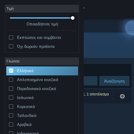
Σύνδεση
Τιμή
Οποιαδήποτε τιμή
Κατάστημα
Εκπτώσεις και συμβάντα
Κοινότητα
Όχι δωρεάν προϊόντα
Δημιουργός: Owl Path Studios
Σχετικά
Γλώσσα
Ταξινόμηση ανά
Συνάφεια
Ελληνικά
Υποστήριξη
Απλοποιημένα κινεζικά
Αναζήτηση
Παραδοσιακά κινεζικά
Αλλαγή γλώσσας
0 αποτελέσματα ταιριάζουν με την αναζήτησή σας. 1 αποτέλεσμα
Ιαπωνικά
αποκλείστηκε βάσει των προτιμήσεών σας.
Αποκτήστε την εφαρμογή Steam για κινητές συσκευές
Κορεατικά
Ταϊλανδικά
Προβολή ιστοσελίδας για υπολογιστές
Αραβικά
Ινδονησιακά