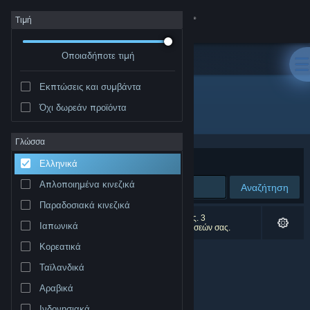
Σύνδεση
Τιμή
Οποιαδήποτε τιμή
Κατάστημα
Εκπτώσεις και συμβάντα
Κοινότητα
Όχι δωρεάν προϊόντα
Δημιουργός: Numakeis
Σχετικά
Γλώσσα
Ταξινόμηση ανά
Συνάφεια
Ελληνικά
Υποστήριξη
Απλοποιημένα κινεζικά
Αναζήτηση
Παραδοσιακά κινεζικά
Αλλαγή γλώσσας
0 αποτελέσματα ταιριάζουν με την αναζήτησή σας. 3
Ιαπωνικά
αποτελέσματα αποκλείστηκαν βάσει των προτιμήσεών σας.
Αποκτήστε την εφαρμογή Steam για κινητές συσκευές
Κορεατικά
Ταϊλανδικά
Προβολή ιστοσελίδας για υπολογιστές
Αραβικά
Ινδονησιακά