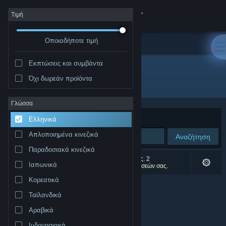
Σύνδεση
Τιμή
Οποιαδήποτε τιμή
Κατάστημα
Εκπτώσεις και συμβάντα
Κοινότητα
Όχι δωρεάν προϊόντα
Δημιουργός: Nevercenter
Σχετικά
Γλώσσα
Ταξινόμηση ανά
Συνάφεια
Ελληνικά
Υποστήριξη
Απλοποιημένα κινεζικά
Αναζήτηση
Παραδοσιακά κινεζικά
Αλλαγή γλώσσας
0 αποτελέσματα ταιριάζουν με την αναζήτησή σας. 2
Ιαπωνικά
αποτελέσματα αποκλείστηκαν βάσει των προτιμήσεών σας.
Αποκτήστε την εφαρμογή Steam για κινητές συσκευές
Κορεατικά
Ταϊλανδικά
Προβολή ιστοσελίδας για υπολογιστές
Αραβικά
Ινδονησιακά