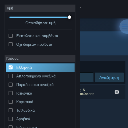
Σύνδεση
Τιμή
Οποιαδήποτε τιμή
Κατάστημα
Εκπτώσεις και συμβάντα
Κοινότητα
Όχι δωρεάν προϊόντα
Δημιουργός: Nerdvision Games
Σχετικά
Γλώσσα
Ταξινόμηση ανά
Συνάφεια
Ελληνικά
Υποστήριξη
Απλοποιημένα κινεζικά
Αναζήτηση
Παραδοσιακά κινεζικά
Αλλαγή γλώσσας
0 αποτελέσματα ταιριάζουν με την αναζήτησή σας. 6
Ιαπωνικά
αποτελέσματα αποκλείστηκαν βάσει των προτιμήσεών σας.
Αποκτήστε την εφαρμογή Steam για κινητές συσκευές
Κορεατικά
Ταϊλανδικά
Προβολή ιστοσελίδας για υπολογιστές
Αραβικά
Ινδονησιακά