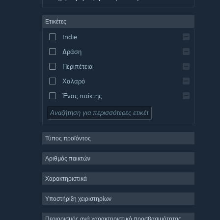
Γερμανικά
Ετικέτες
Αγγλικά
Indie
Ισπανικά – Ισπανία
Δράση
Ισπανικά – Λατινική Αμερική
Περιπέτεια
Χαλαρό
Ένας παίκτης
Προσομοίωση
Ρόλων
Τύπος προϊόντος
Στρατηγική
2D
Αριθμός παικτών
Πρόωρη πρόσβαση
Χαρακτηριστικά
3D
Υποστήριξη χειριστηρίων
Δωρεάν για παίξιμο
Ατμοσφαιρικό
Περιορισμός ανά χαρακτηριστικό προσβασιμότητας