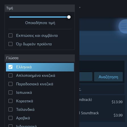
Σύνδεση
Τιμή
Οποιαδήποτε τιμή
Κατάστημα
Εκπτώσεις και συμβάντα
Κοινότητα
Όχι δωρεάν προϊόντα
Δημιουργός: Lifeformed
Σχετικά
Γλώσσα
Ταξινόμηση ανά
Συνάφεια
Ελληνικά
Υποστήριξη
Απλοποιημένα κινεζικά
Αναζήτηση
Παραδοσιακά κινεζικά
Αλλαγή γλώσσας
2 αποτελέσματα ταιριάζουν με την αναζήτησή σας.
Ιαπωνικά
Αποκτήστε την εφαρμογή Steam για κινητές συσκευές
TUNIC (Original Game Soundtrack)
Κορεατικά
$13.99
Ταϊλανδικά
Προβολή ιστοσελίδας για υπολογιστές
Fastfall - Dustforce Original Soundtrack
$3.99
Αραβικά
Ινδονησιακά