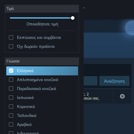
Σύνδεση
Τιμή
Οποιαδήποτε τιμή
Κατάστημα
Εκπτώσεις και συμβάντα
Κοινότητα
Όχι δωρεάν προϊόντα
Δημιουργός: Laud Games
Σχετικά
Γλώσσα
Ταξινόμηση ανά
Συνάφεια
Ελληνικά
Υποστήριξη
Απλοποιημένα κινεζικά
Αναζήτηση
Παραδοσιακά κινεζικά
Αλλαγή γλώσσας
0 αποτελέσματα ταιριάζουν με την αναζήτησή σας. 2
Ιαπωνικά
αποτελέσματα αποκλείστηκαν βάσει των προτιμήσεών σας.
Αποκτήστε την εφαρμογή Steam για κινητές συσκευές
Κορεατικά
Ταϊλανδικά
Προβολή ιστοσελίδας για υπολογιστές
Αραβικά
Ινδονησιακά