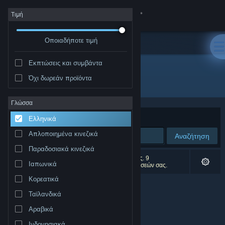
Σύνδεση
Τιμή
Οποιαδήποτε τιμή
Κατάστημα
Εκπτώσεις και συμβάντα
Κοινότητα
Όχι δωρεάν προϊόντα
Δημιουργός: John Wizard
Σχετικά
Γλώσσα
Ταξινόμηση ανά
Συνάφεια
Ελληνικά
Υποστήριξη
Απλοποιημένα κινεζικά
Αναζήτηση
Παραδοσιακά κινεζικά
Αλλαγή γλώσσας
0 αποτελέσματα ταιριάζουν με την αναζήτησή σας. 9
Ιαπωνικά
αποτελέσματα αποκλείστηκαν βάσει των προτιμήσεών σας.
Αποκτήστε την εφαρμογή Steam για κινητές συσκευές
Κορεατικά
Ταϊλανδικά
Προβολή ιστοσελίδας για υπολογιστές
Αραβικά
Ινδονησιακά