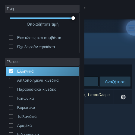
Σύνδεση
Τιμή
Οποιαδήποτε τιμή
Κατάστημα
Εκπτώσεις και συμβάντα
Κοινότητα
Όχι δωρεάν προϊόντα
Δημιουργός: Jason Bond
Σχετικά
Γλώσσα
Ταξινόμηση ανά
Συνάφεια
Ελληνικά
Υποστήριξη
Απλοποιημένα κινεζικά
Αναζήτηση
Παραδοσιακά κινεζικά
Αλλαγή γλώσσας
0 αποτελέσματα ταιριάζουν με την αναζήτησή σας. 1 αποτέλεσμα
Ιαπωνικά
αποκλείστηκε βάσει των προτιμήσεών σας.
Αποκτήστε την εφαρμογή Steam για κινητές συσκευές
Κορεατικά
Ταϊλανδικά
Προβολή ιστοσελίδας για υπολογιστές
Αραβικά
Ινδονησιακά