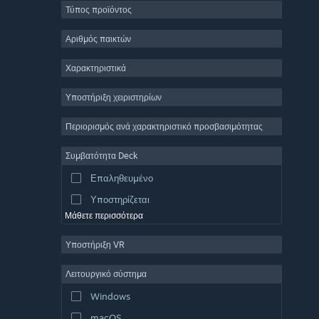
Τύπος προϊόντος
Μαζικό πολλών παικτών
Indie
Αριθμός παικτών
Πρόωρη πρόσβαση
Χαρακτηριστικά
Χαλαρό
Υποστήριξη χειριστηρίων
Προσομοίωση
Αγώνες ταχύτητας
Περιορισμός ανά χαρακτηριστικό προσβασιμότητας
Αθλήματα
Συμβατότητα Deck
Παραγωγή βίντεο
Επαληθευμένο
Επεξεργασία εικόνας
Υποστηρίζεται
Μάθετε περισσότερα
Υποστήριξη VR
Λειτουργικό σύστημα
Windows
macOS