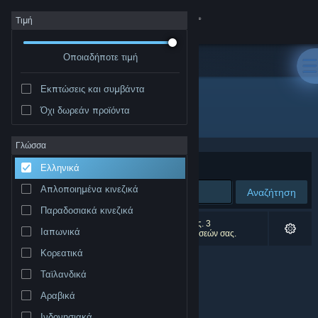
Σύνδεση
Τιμή
Οποιαδήποτε τιμή
Κατάστημα
Εκπτώσεις και συμβάντα
Κοινότητα
Όχι δωρεάν προϊόντα
Δημιουργός: HCGstudio
Σχετικά
Γλώσσα
Ταξινόμηση ανά
Συνάφεια
Ελληνικά
Υποστήριξη
Απλοποιημένα κινεζικά
Αναζήτηση
Παραδοσιακά κινεζικά
Αλλαγή γλώσσας
0 αποτελέσματα ταιριάζουν με την αναζήτησή σας. 3
Ιαπωνικά
αποτελέσματα αποκλείστηκαν βάσει των προτιμήσεών σας.
Αποκτήστε την εφαρμογή Steam για κινητές συσκευές
Κορεατικά
Ταϊλανδικά
Προβολή ιστοσελίδας για υπολογιστές
Αραβικά
Ινδονησιακά