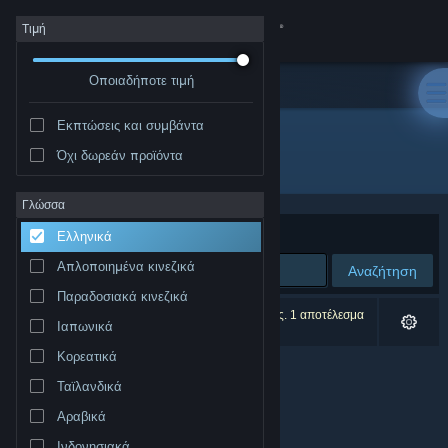
Σύνδεση
Τιμή
Οποιαδήποτε τιμή
Κατάστημα
Εκπτώσεις και συμβάντα
Κοινότητα
Όχι δωρεάν προϊόντα
Δημιουργός: Grip Top Games
Σχετικά
Γλώσσα
Ταξινόμηση ανά
Συνάφεια
Ελληνικά
Υποστήριξη
Απλοποιημένα κινεζικά
Αναζήτηση
Παραδοσιακά κινεζικά
Αλλαγή γλώσσας
0 αποτελέσματα ταιριάζουν με την αναζήτησή σας. 1 αποτέλεσμα
Ιαπωνικά
αποκλείστηκε βάσει των προτιμήσεών σας.
Αποκτήστε την εφαρμογή Steam για κινητές συσκευές
Κορεατικά
Ταϊλανδικά
Προβολή ιστοσελίδας για υπολογιστές
Αραβικά
Ινδονησιακά