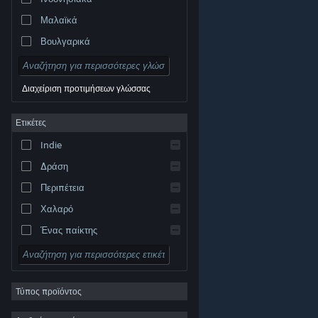
Μαλαϊκά
Βουλγαρικά
Τσεχικά
Δανικά
Διαχείριση προτιμήσεων γλώσσας
Γερμανικά
Ετικέτες
Αγγλικά
Indie
Ισπανικά – Ισπανία
Δράση
Ισπανικά – Λατινική Αμερική
Περιπέτεια
Χαλαρό
Ένας παίκτης
Προσομοίωση
© Valve Corporation. Με επιφύλαξη κάθε νόμιμου
δικαιώματος. Όλα τα εμπορικά σήματα είναι ιδιοκτησία
Ρόλων
των αντίστοιχων δικαιούχων τους στις ΗΠΑ και σε άλλες
χώρες.
Πολιτική Απορρήτου
|
Νομικά
|
Προσβασιμότητα
|
Συμφωνητικό Συνδρομητή Steam
|
Τύπος προϊόντος
Στρατηγική
Επιστροφές χρημάτων
|
Cookie
2D