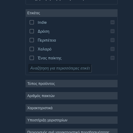
Γερμανικά
Ετικέτες
Αγγλικά
Indie
Ισπανικά – Ισπανία
Δράση
Ισπανικά – Λατινική Αμερική
Περιπέτεια
Χαλαρό
Ένας παίκτης
Προσομοίωση
Ρόλων
Τύπος προϊόντος
Στρατηγική
2D
Αριθμός παικτών
Πρόωρη πρόσβαση
Χαρακτηριστικά
3D
Υποστήριξη χειριστηρίων
Δωρεάν για παίξιμο
Ατμοσφαιρικό
Περιορισμός ανά χαρακτηριστικό προσβασιμότητας