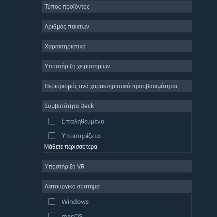
Τύπος προϊόντος
Μαζικό πολλών παικτών
Indie
Αριθμός παικτών
Πρόωρη πρόσβαση
Χαρακτηριστικά
Χαλαρό
Υποστήριξη χειριστηρίων
Προσομοίωση
Αγώνες ταχύτητας
Περιορισμός ανά χαρακτηριστικό προσβασιμότητας
Αθλήματα
Συμβατότητα Deck
Παραγωγή βίντεο
Επαληθευμένο
Επεξεργασία εικόνας
Υποστηρίζεται
Μάθετε περισσότερα
Υποστήριξη VR
Λειτουργικό σύστημα
Windows
macOS