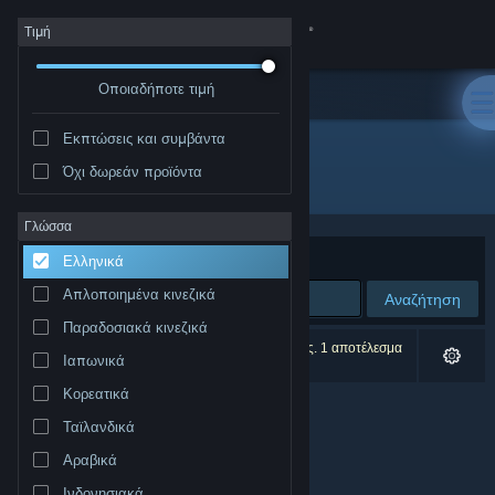
Σύνδεση
Τιμή
Οποιαδήποτε τιμή
Κατάστημα
Εκπτώσεις και συμβάντα
Κοινότητα
Όχι δωρεάν προϊόντα
Δημιουργός: Far-Flung Games
Σχετικά
Γλώσσα
Ταξινόμηση ανά
Συνάφεια
Ελληνικά
Υποστήριξη
Απλοποιημένα κινεζικά
Αναζήτηση
Παραδοσιακά κινεζικά
Αλλαγή γλώσσας
0 αποτελέσματα ταιριάζουν με την αναζήτησή σας. 1 αποτέλεσμα
Ιαπωνικά
αποκλείστηκε βάσει των προτιμήσεών σας.
Αποκτήστε την εφαρμογή Steam για κινητές συσκευές
Κορεατικά
Ταϊλανδικά
Προβολή ιστοσελίδας για υπολογιστές
Αραβικά
Ινδονησιακά