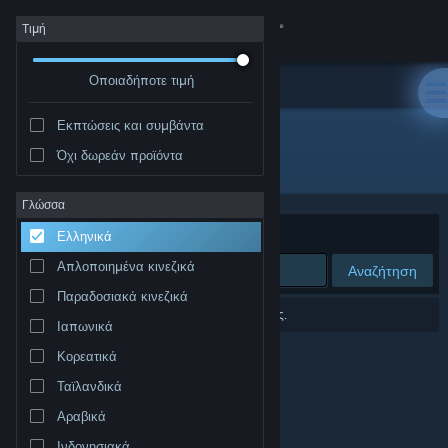
Σύνδεση
Τιμή
Οποιαδήποτε τιμή
Κατάστημα
Εκπτώσεις και συμβάντα
Κοινότητα
Όχι δωρεάν προϊόντα
Δημιουργός: Epic Games, Inc.
Σχετικά
Γλώσσα
Ταξινόμηση ανά
Συνάφεια
Ελληνικά
Υποστήριξη
Απλοποιημένα κινεζικά
Αναζήτηση
Παραδοσιακά κινεζικά
Αλλαγή γλώσσας
0 αποτελέσματα ταιριάζουν με την αναζήτησή σας.
Ιαπωνικά
Αποκτήστε την εφαρμογή Steam για κινητές συσκευές
Κορεατικά
Ταϊλανδικά
Προβολή ιστοσελίδας για υπολογιστές
Αραβικά
Ινδονησιακά