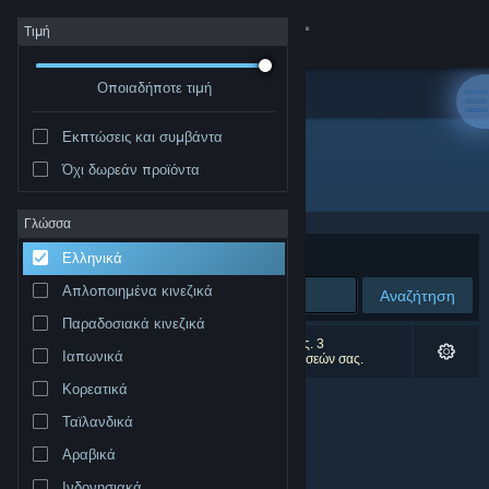
Σύνδεση
Τιμή
Οποιαδήποτε τιμή
Κατάστημα
Εκπτώσεις και συμβάντα
Κοινότητα
Όχι δωρεάν προϊόντα
Δημιουργός: ENTERi
Σχετικά
Γλώσσα
Ταξινόμηση ανά
Συνάφεια
Ελληνικά
Υποστήριξη
Απλοποιημένα κινεζικά
Αναζήτηση
Παραδοσιακά κινεζικά
Αλλαγή γλώσσας
0 αποτελέσματα ταιριάζουν με την αναζήτησή σας. 3
Ιαπωνικά
αποτελέσματα αποκλείστηκαν βάσει των προτιμήσεών σας.
Αποκτήστε την εφαρμογή Steam για κινητές συσκευές
Κορεατικά
Ταϊλανδικά
Προβολή ιστοσελίδας για υπολογιστές
Αραβικά
Ινδονησιακά