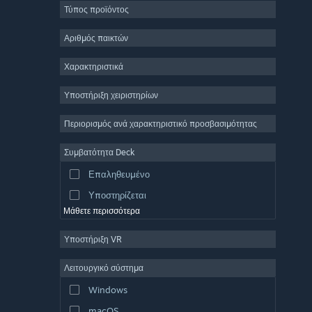
Τύπος προϊόντος
Μαζικό πολλών παικτών
Indie
Αριθμός παικτών
Πρόωρη πρόσβαση
Χαρακτηριστικά
Χαλαρό
Υποστήριξη χειριστηρίων
Προσομοίωση
Αγώνες ταχύτητας
Περιορισμός ανά χαρακτηριστικό προσβασιμότητας
Αθλήματα
Συμβατότητα Deck
Παραγωγή βίντεο
Επαληθευμένο
Επεξεργασία εικόνας
Υποστηρίζεται
Μάθετε περισσότερα
Υποστήριξη VR
Λειτουργικό σύστημα
Windows
macOS