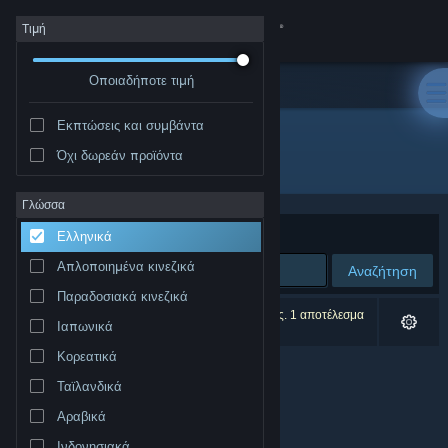
Σύνδεση
Τιμή
Οποιαδήποτε τιμή
Κατάστημα
Εκπτώσεις και συμβάντα
Κοινότητα
Όχι δωρεάν προϊόντα
Δημιουργός: David Czarnowski
Σχετικά
Γλώσσα
Ταξινόμηση ανά
Συνάφεια
Ελληνικά
Υποστήριξη
Απλοποιημένα κινεζικά
Αναζήτηση
Παραδοσιακά κινεζικά
Αλλαγή γλώσσας
0 αποτελέσματα ταιριάζουν με την αναζήτησή σας. 1 αποτέλεσμα
Ιαπωνικά
αποκλείστηκε βάσει των προτιμήσεών σας.
Αποκτήστε την εφαρμογή Steam για κινητές συσκευές
Κορεατικά
Ταϊλανδικά
Προβολή ιστοσελίδας για υπολογιστές
Αραβικά
Ινδονησιακά