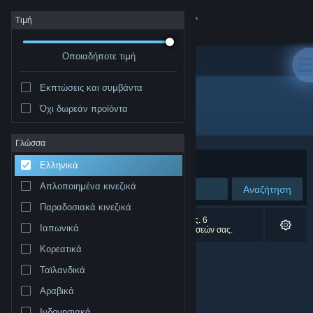
Σύνδεση
Τιμή
Οποιαδήποτε τιμή
Κατάστημα
Εκπτώσεις και συμβάντα
Κοινότητα
Όχι δωρεάν προϊόντα
Δημιουργός: Chessbase
Σχετικά
Γλώσσα
Ταξινόμηση ανά
Συνάφεια
Ελληνικά
Υποστήριξη
Απλοποιημένα κινεζικά
Αναζήτηση
Παραδοσιακά κινεζικά
Αλλαγή γλώσσας
0 αποτελέσματα ταιριάζουν με την αναζήτησή σας. 6
Ιαπωνικά
αποτελέσματα αποκλείστηκαν βάσει των προτιμήσεών σας.
Αποκτήστε την εφαρμογή Steam για κινητές συσκευές
Κορεατικά
Ταϊλανδικά
Προβολή ιστοσελίδας για υπολογιστές
Αραβικά
Ινδονησιακά