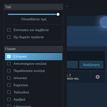
Σύνδεση
Τιμή
Οποιαδήποτε τιμή
Κατάστημα
Εκπτώσεις και συμβάντα
Κοινότητα
Όχι δωρεάν προϊόντα
Δημιουργός: Celeris
Σχετικά
Γλώσσα
Ταξινόμηση ανά
Συνάφεια
Ελληνικά
Υποστήριξη
Απλοποιημένα κινεζικά
Αναζήτηση
Παραδοσιακά κινεζικά
Αλλαγή γλώσσας
0 αποτελέσματα ταιριάζουν με την αναζήτησή σας. 2
Ιαπωνικά
αποτελέσματα αποκλείστηκαν βάσει των προτιμήσεών σας.
Αποκτήστε την εφαρμογή Steam για κινητές συσκευές
Κορεατικά
Ταϊλανδικά
Προβολή ιστοσελίδας για υπολογιστές
Αραβικά
Ινδονησιακά