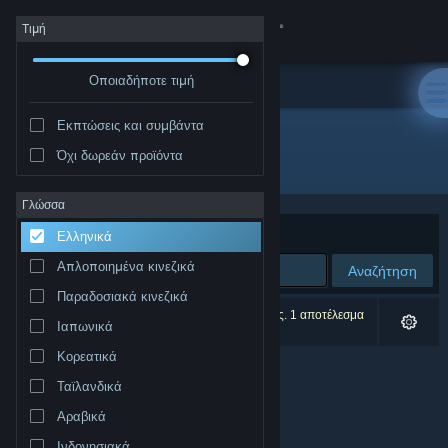
Σύνδεση
Τιμή
Οποιαδήποτε τιμή
Κατάστημα
Εκπτώσεις και συμβάντα
Κοινότητα
Όχι δωρεάν προϊόντα
Δημιουργός: Blueprint Reality Inc.
Σχετικά
Γλώσσα
Ταξινόμηση ανά
Συνάφεια
Ελληνικά
Υποστήριξη
Απλοποιημένα κινεζικά
Αναζήτηση
Παραδοσιακά κινεζικά
Αλλαγή γλώσσας
0 αποτελέσματα ταιριάζουν με την αναζήτησή σας. 1 αποτέλεσμα
Ιαπωνικά
αποκλείστηκε βάσει των προτιμήσεών σας.
Αποκτήστε την εφαρμογή Steam για κινητές συσκευές
Κορεατικά
Ταϊλανδικά
Προβολή ιστοσελίδας για υπολογιστές
Αραβικά
Ινδονησιακά