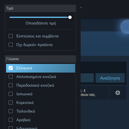
Σύνδεση
Τιμή
Οποιαδήποτε τιμή
Κατάστημα
Εκπτώσεις και συμβάντα
Κοινότητα
Όχι δωρεάν προϊόντα
Δημιουργός: BitRaiders Games
Σχετικά
Γλώσσα
Ταξινόμηση ανά
Συνάφεια
Ελληνικά
Υποστήριξη
Απλοποιημένα κινεζικά
Αναζήτηση
Παραδοσιακά κινεζικά
Αλλαγή γλώσσας
0 αποτελέσματα ταιριάζουν με την αναζήτησή σας. 4
Ιαπωνικά
αποτελέσματα αποκλείστηκαν βάσει των προτιμήσεών σας.
Αποκτήστε την εφαρμογή Steam για κινητές συσκευές
Κορεατικά
Ταϊλανδικά
Προβολή ιστοσελίδας για υπολογιστές
Αραβικά
Ινδονησιακά