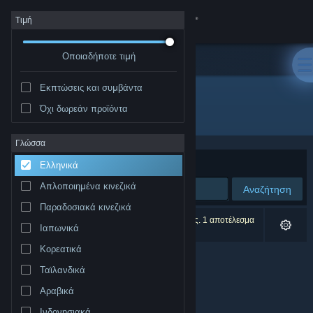
Σύνδεση
Τιμή
Οποιαδήποτε τιμή
Κατάστημα
Εκπτώσεις και συμβάντα
Κοινότητα
Όχι δωρεάν προϊόντα
Δημιουργός: Bit Blot, LLC
Σχετικά
Γλώσσα
Ταξινόμηση ανά
Συνάφεια
Ελληνικά
Υποστήριξη
Απλοποιημένα κινεζικά
Αναζήτηση
Παραδοσιακά κινεζικά
Αλλαγή γλώσσας
0 αποτελέσματα ταιριάζουν με την αναζήτησή σας. 1 αποτέλεσμα
Ιαπωνικά
αποκλείστηκε βάσει των προτιμήσεών σας.
Αποκτήστε την εφαρμογή Steam για κινητές συσκευές
Κορεατικά
Ταϊλανδικά
Προβολή ιστοσελίδας για υπολογιστές
Αραβικά
Ινδονησιακά