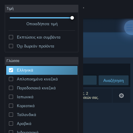
Σύνδεση
Τιμή
Οποιαδήποτε τιμή
Κατάστημα
Εκπτώσεις και συμβάντα
Κοινότητα
Όχι δωρεάν προϊόντα
Δημιουργός: Alphaquest Games
Σχετικά
Γλώσσα
Ταξινόμηση ανά
Συνάφεια
Ελληνικά
Υποστήριξη
Απλοποιημένα κινεζικά
Αναζήτηση
Παραδοσιακά κινεζικά
Αλλαγή γλώσσας
0 αποτελέσματα ταιριάζουν με την αναζήτησή σας. 2
Ιαπωνικά
αποτελέσματα αποκλείστηκαν βάσει των προτιμήσεών σας.
Αποκτήστε την εφαρμογή Steam για κινητές συσκευές
Κορεατικά
Ταϊλανδικά
Προβολή ιστοσελίδας για υπολογιστές
Αραβικά
Ινδονησιακά