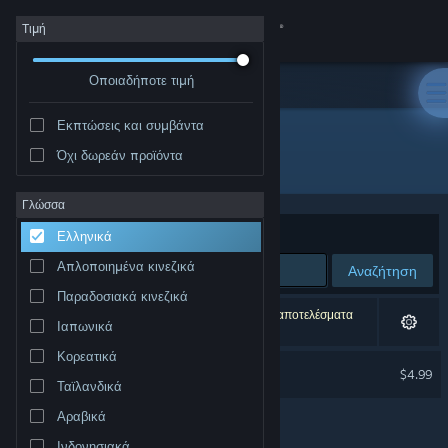
Σύνδεση
Τιμή
Οποιαδήποτε τιμή
Κατάστημα
Εκπτώσεις και συμβάντα
Κοινότητα
Όχι δωρεάν προϊόντα
Δημιουργός: Airdorf Games
Σχετικά
Γλώσσα
Ταξινόμηση ανά
Συνάφεια
Ελληνικά
Υποστήριξη
Απλοποιημένα κινεζικά
Αναζήτηση
Παραδοσιακά κινεζικά
Αλλαγή γλώσσας
1 αποτέλεσμα ταιριάζει με την αναζήτησή σας. 3 αποτελέσματα
Ιαπωνικά
αποκλείστηκαν βάσει των προτιμήσεών σας.
Αποκτήστε την εφαρμογή Steam για κινητές συσκευές
Κορεατικά
FAITH Soundtrack
$4.99
Ταϊλανδικά
Προβολή ιστοσελίδας για υπολογιστές
Αραβικά
Ινδονησιακά